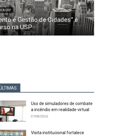
ICA USP
ento e Gestão de Cidades” é
urso na USP
ÚLTIMAS
Uso de simuladores de combate
a incêndio em realidade virtual
07/08/2026
Visita institucional fortalece