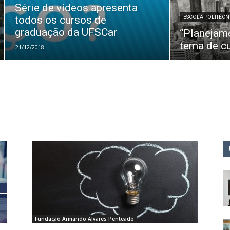
Série de vídeos apresenta
todos os cursos de
ESCOLA POLITÉCN
graduação da UFSCar
“Planejam
tema de c
21/12/2018
Fundação Armando Alvares Penteado