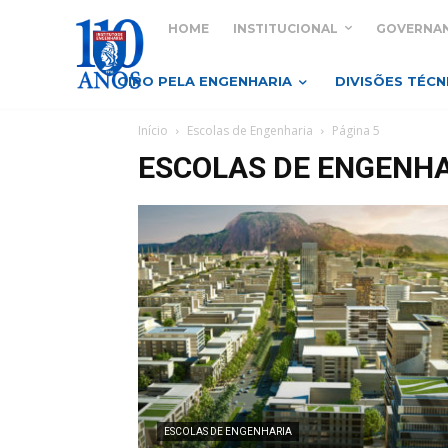
HOME
INSTITUCIONAL
GOVERNA
GIRO PELA ENGENHARIA
DIVISÕES TÉCN
Início
Escolas de Engenharia
Página 5
ESCOLAS DE ENGENH
ESCOLAS DE ENGENHARIA