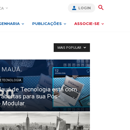
LOGIN
CA
GENHARIA
PUBLICAÇÕES
ASSOCIE-SE
MAIS POPULAR
DE TECNOLOGIA
Mauá de Tecnologia está com
 abertas para sua Pós-
 Modular