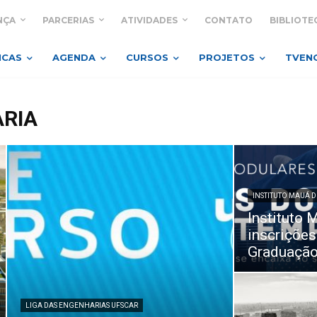
NÇA
PARCERIAS
ATIVIDADES
CONTATO
BIBLIOTE
ICAS
AGENDA
CURSOS
PROJETOS
TVEN
ARIA
INSTITUTO MAUÁ 
Instituto 
inscrições
Graduação
LIGA DAS ENGENHARIAS UFSCAR