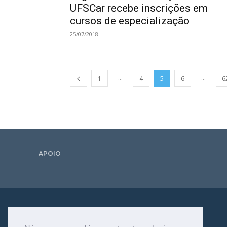
UFSCar recebe inscrições em
cursos de especialização
25/07/2018
...
...
1
4
5
6
6
APOIO