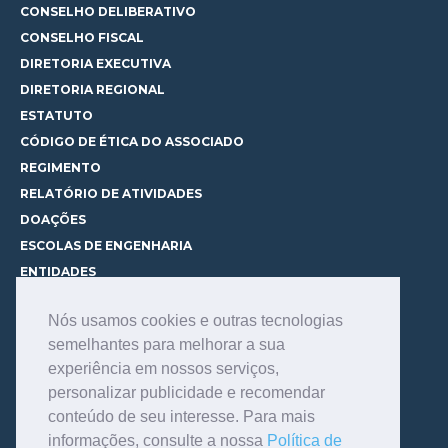
CONSELHO DELIBERATIVO
CONSELHO FISCAL
DIRETORIA EXECUTIVA
DIRETORIA REGIONAL
ESTATUTO
CÓDIGO DE ÉTICA DO ASSOCIADO
REGIMENTO
RELATÓRIO DE ATIVIDADES
DOAÇÕES
ESCOLAS DE ENGENHARIA
ENTIDADES
ESPAÇOS PARA LOCAÇÃO
Nós usamos cookies e outras tecnologias
CURSOS
semelhantes para melhorar a sua
CONHEÇA OS CURSOS
experiência em nossos serviços,
CENTRAL DE MENTORIA
personalizar publicidade e recomendar
CONTATO
conteúdo de seu interesse. Para mais
BIBLIOTECA
informações, consulte a nossa
Política de