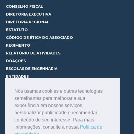
CONSELHO FISCAL
DIRETORIA EXECUTIVA
DIRETORIA REGIONAL
ESTATUTO
CÓDIGO DE ÉTICA DO ASSOCIADO
REGIMENTO
RELATÓRIO DE ATIVIDADES
DOAÇÕES
ESCOLAS DE ENGENHARIA
ENTIDADES
ESPAÇOS PARA LOCAÇÃO
Nós usamos cookies e outras tecnologias
CURSOS
semelhantes para melhorar a sua
CONHEÇA OS CURSOS
experiência em nossos serviços,
CENTRAL DE MENTORIA
personalizar publicidade e recomendar
CONTATO
conteúdo de seu interesse. Para mais
BIBLIOTECA
informações, consulte a nossa
Política de
SERVIÇOS