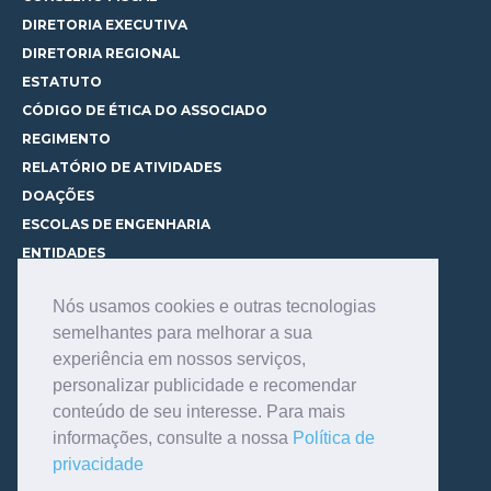
DIRETORIA EXECUTIVA
DIRETORIA REGIONAL
ESTATUTO
CÓDIGO DE ÉTICA DO ASSOCIADO
REGIMENTO
RELATÓRIO DE ATIVIDADES
DOAÇÕES
ESCOLAS DE ENGENHARIA
ENTIDADES
ESPAÇOS PARA LOCAÇÃO
Nós usamos cookies e outras tecnologias
CURSOS
semelhantes para melhorar a sua
CONHEÇA OS CURSOS
experiência em nossos serviços,
CENTRAL DE MENTORIA
personalizar publicidade e recomendar
CONTATO
conteúdo de seu interesse. Para mais
BIBLIOTECA
informações, consulte a nossa
Política de
SERVIÇOS
privacidade
CONSULTE O ACERVO