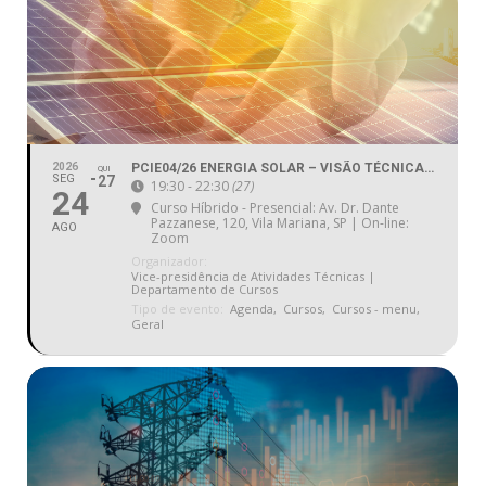
2026
PCIE04/26 ENERGIA SOLAR – VISÃO TÉCNICA COMERCIAL
QUI
SEG
27
19:30 - 22:30
(27)
24
Curso Híbrido - Presencial: Av. Dr. Dante
Pazzanese, 120, Vila Mariana, SP | On-line:
AGO
Zoom
Organizador:
Vice-presidência de Atividades Técnicas |
Departamento de Cursos
Tipo de evento:
Agenda,
Cursos,
Cursos - menu,
Geral