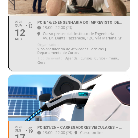
2026
PCIE 16/26 ENGENHARIA DO IMPREVISTO: DECISÃO RÁPIDA EM OBRAS
QUI
QUA
13
19:00 - 22:00
(13)
12
Curso presencial: Instituto de Engenharia -
Av. Dr. Dante Pazzanese, 120, Vila Mariana, SP
AGO
Organizador:
Vice-presidência de Atividades Técnicas |
Departamento de Cursos
Tipo de evento:
Agenda,
Cursos,
Cursos - menu,
Geral
2026
PCIE31/26 – CARREGADORES VEICULARES – VISÃO TÉCNICA COMERCIAL
QUA
SEG
19
19:00 - 22:00
(19)
Curso on-line
17