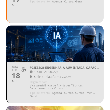
Tipo de evento:
Agenda,
Cursos,
Geral
AGO
2026
PCIE32/26 ENGENHARIA AUMENTADA: CAPACITAÇÃO EM INTELIGÊNCIA ARTIFICIAL GENERATIVA PARA PROFISSIONAIS DE ENGENHARIA
QUI
TER
27
19:30 - 21:00
(27)
18
Online - Plataforma ZOOM
AGO
Organizador:
Vice-presidência de Atividades Técnicas |
Departamento de Cursos
Tipo de evento:
Agenda,
Cursos,
Cursos - menu,
Geral