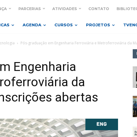
NÇA
PARCERIAS
ATIVIDADES
CONTATO
BIBLIOTE
ICAS
AGENDA
CURSOS
PROJETOS
TVEN
ecnologia
Pós-graduação em Engenharia Ferroviária e Metroferroviária da M
em Engenharia
roferroviária da
nscrições abertas