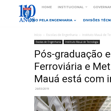
HOME
INSTITUCIONAL
GOVERNA
GIRO PELA ENGENHARIA
DIVISÕES TÉCN
Início
Escolas de Engenharia
Instituto Mauá de T
Escolas de Engenharia
Instituto Mauá de Tecnologia
Pós-graduação 
Ferroviária e Met
Mauá está com i
26/03/2019