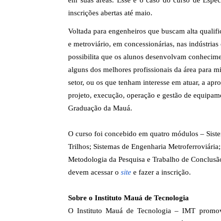
em suas áreas. Esse é o caso do curso de Espec
inscrições abertas até maio.
Voltada para engenheiros que buscam alta qualifica
e metroviário, em concessionárias, nas indústrias 
possibilita que os alunos desenvolvam conhecim
alguns dos melhores profissionais da área para mi
setor, ou os que tenham interesse em atuar, a a
projeto, execução, operação e gestão de equipame
Graduação da Mauá.
O curso foi concebido em quatro módulos – Sist
Trilhos; Sistemas de Engenharia Metroferroviária;
Metodologia da Pesquisa e Trabalho de Conclusão
devem acessar o
site
e fazer a inscrição.
Sobre o Instituto Mauá de Tecnologia
O Instituto Mauá de Tecnologia – IMT promove