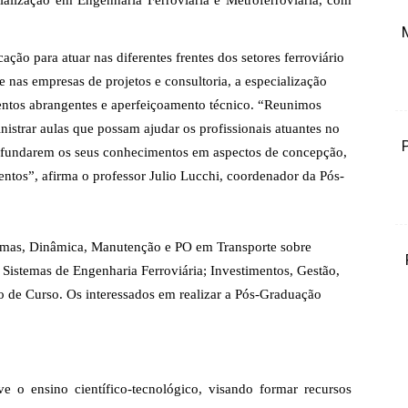
ialização em Engenharia Ferroviária e Metroferroviária, com
ção para atuar nas diferentes frentes dos setores ferroviário
e nas empresas de projetos e consultoria, a especialização
entos abrangentes e aperfeiçoamento técnico. “Reunimos
nistrar aulas que possam ajudar os profissionais atuantes no
profundarem os seus conhecimentos em aspectos de concepção,
ntos”, afirma o professor Julio Lucchi, coordenador da Pós-
emas, Dinâmica, Manutenção e PO em Transporte sobre
 Sistemas de Engenharia Ferroviária; Investimentos, Gestão,
 de Curso. Os interessados em realizar a Pós-Graduação
 o ensino científico-tecnológico, visando formar recursos