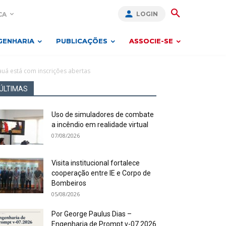
LOGIN
CA
GENHARIA
PUBLICAÇÕES
ASSOCIE-SE
auá está com inscrições abertas
ÚLTIMAS
Uso de simuladores de combate
a incêndio em realidade virtual
07/08/2026
Visita institucional fortalece
cooperação entre IE e Corpo de
Bombeiros
05/08/2026
Por George Paulus Dias –
Engenharia de Prompt v-07.2026