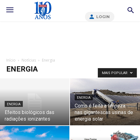
LOGIN
Início
Notícias
Energia
ENERGIA
MAIS POPULAR
ENERGIA
ENERGIA
Como é feita a limpeza
Efeitos biológicos das
nas gigantescas usinas de
radiações ionizantes
energia solar