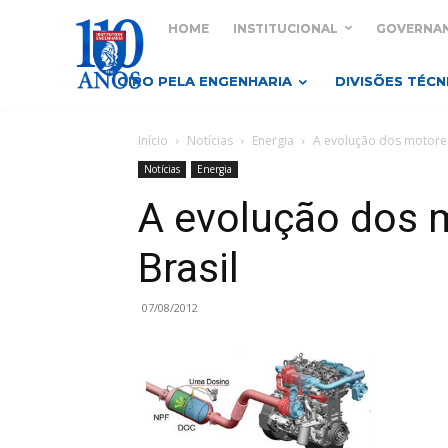
HOME
INSTITUCIONAL
GOVERNA
GIRO PELA ENGENHARIA
DIVISÕES TÉCN
Início
Notícias
Energia
A evolução dos motores 
Notícias
Energia
A evolução dos m
Brasil
07/08/2012