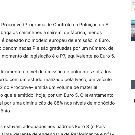
o Proconve (Programa de Controle da Poluição do Ar
obriga os caminhões a saírem, de fábrica, menos
 e é baseado no modelo europeu de emissão, o Euro.
são denominadas P e são graduadas por um número, de
l momento da legislação é o P7, equivalente ao Euro 5.
ticamente o nível de emissão de poluentes soltados
ordo com um estudo realizado pela Iveco, um veículo
2 do Proconve– emitia um volume de material
do que é emitido, hoje, por um Euro 5. O levantamento
vel por uma diminuição de 88% nos níveis de monóxido
gênio.
ros estavam adequados aos padrões Euro 3 (o País
e Lima, gerente de engenharia de Performance e pós-