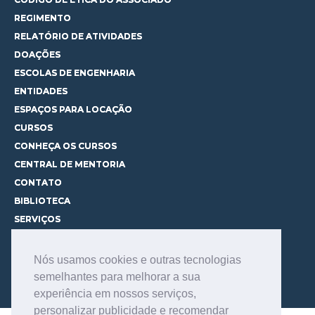
REGIMENTO
RELATÓRIO DE ATIVIDADES
DOAÇÕES
ESCOLAS DE ENGENHARIA
ENTIDADES
ESPAÇOS PARA LOCAÇÃO
CURSOS
CONHEÇA OS CURSOS
CENTRAL DE MENTORIA
CONTATO
BIBLIOTECA
SERVIÇOS
CONSULTE O ACERVO
INFORMAÇÕES GERAIS
Nós usamos cookies e outras tecnologias
LINKS DE INTERESSE
semelhantes para melhorar a sua
FALE COM O BIBLIOTECÁRIO
experiência em nossos serviços,
personalizar publicidade e recomendar