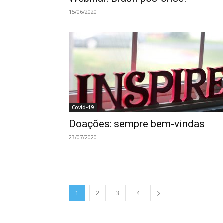
15/06/2020
Covid-19
Doações: sempre bem-vindas
23/07/2020
1
2
3
4