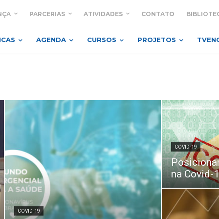
NÇA
PARCERIAS
ATIVIDADES
CONTATO
BIBLIOTE
ICAS
AGENDA
CURSOS
PROJETOS
TVEN
COVID-19
Posicionam
na Covid-
COVID-19