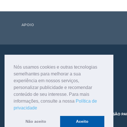
APOIO
Nós usamos cookies e outras tecnologias
semelhantes para melhorar a sua
experiência em nossos serviços,
personalizar publicidade e recomendar
conteúdo de seu interesse. Para mais
informações, consulte a nossa
Política de
privacidade
AV. DR. DANTE PAZZANESE, 120 - VILA MARIANA - SÃO PA
CEP 04012-180 TELEFONE - 11.3466.9200
Não aceito
Aceito