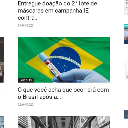
Entregue doação do 2° lote de
máscaras em campanha IE
contra...
27/04/2020
Covid-19
r
O que você acha que ocorrerá com
o Brasil após a...
22/04/2020