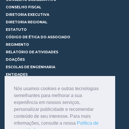
CONSELHO FISCAL
DIRETORIA EXECUTIVA
DIRETORIA REGIONAL
ESTATUTO
CÓDIGO DE ÉTICA DO ASSOCIADO
REGIMENTO
RELATÓRIO DE ATIVIDADES
DOAÇÕES
ESCOLAS DE ENGENHARIA
ENTIDADES
ESPAÇOS PARA LOCAÇÃO
Nós usamos cookies e outras tecnologias
CURSOS
semelhantes para melhorar a sua
CONHEÇA OS CURSOS
experiência em nossos serviços,
CENTRAL DE MENTORIA
personalizar publicidade e recomendar
CONTATO
conteúdo de seu interesse. Para mais
BIBLIOTECA
informações, consulte a nossa
Política de
SERVIÇOS