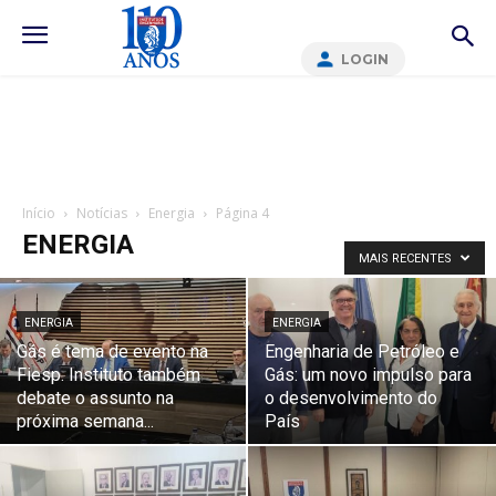
LOGIN
Início
Notícias
Energia
Página 4
ENERGIA
MAIS RECENTES
ENERGIA
ENERGIA
Gás é tema de evento na
Engenharia de Petróleo e
Fiesp. Instituto também
Gás: um novo impulso para
debate o assunto na
o desenvolvimento do
próxima semana...
País