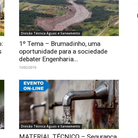
Divisão Técnica Águas e Saneamento
:
1º Tema – Brumadinho, uma
s
oportunidade para a sociedade
debater Engenharia...
13/02/2019
Divisão Técnica Águas e Saneamento
MATERIAL TÉCNICO – Segurança