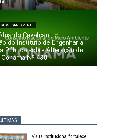
is
 ÁGUAS E SANEAMENTO
Eduardo Cavalcanti –
ão do Instituto de Engenharia
a Pública sobre Alteração da
 Conama Nº 430
ÚLTIMAS
Visita institucional fortalece