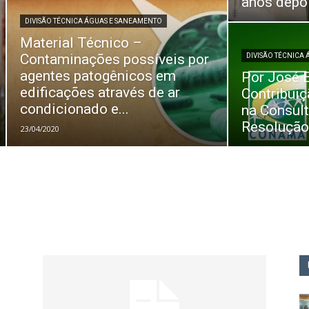
anos depo
DIVISÃO TÉCNICA ÁGUAS E SANEAMENTO
Material Técnico –
Contaminações possíveis por
DIVISÃO TÉCNICA
agentes patogênicos em
Por José 
edificações através de ar
Contribuiç
condicionado e...
na Consult
Resolução
23/04/2020