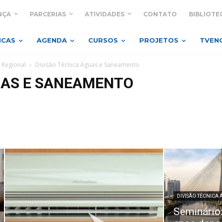
NÇA
PARCERIAS
ATIVIDADES
CONTATO
BIBLIOTE
ICAS
AGENDA
CURSOS
PROJETOS
TVEN
 Regional
Divisão Técnica Águas e Saneamento
UAS E SANEAMENTO
DIVISÃO TÉCNICA
Seminário: