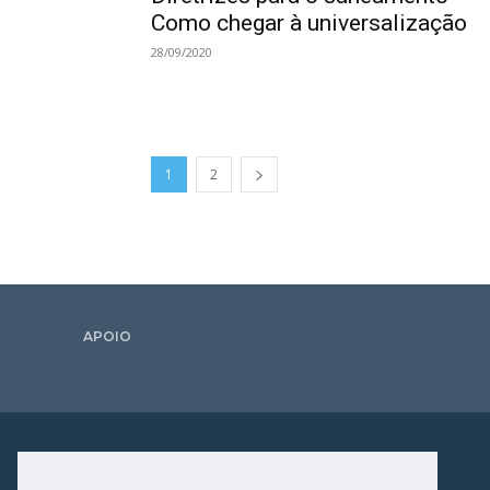
Como chegar à universalização
28/09/2020
1
2
APOIO