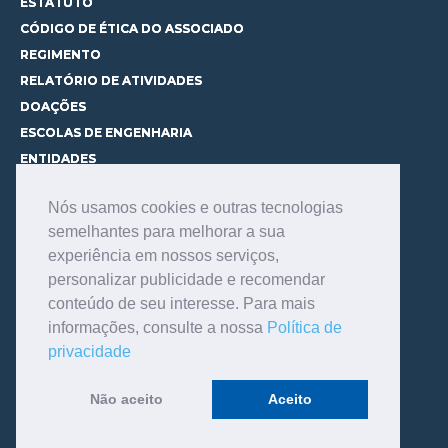
ESTATUTO
CÓDIGO DE ÉTICA DO ASSOCIADO
REGIMENTO
RELATÓRIO DE ATIVIDADES
DOAÇÕES
ESCOLAS DE ENGENHARIA
ENTIDADES
ESPAÇOS PARA LOCAÇÃO
Nós usamos cookies e outras tecnologias
CURSOS
semelhantes para melhorar a sua
CONHEÇA OS CURSOS
experiência em nossos serviços,
CENTRAL DE MENTORIA
personalizar publicidade e recomendar
CONTATO
conteúdo de seu interesse. Para mais
BIBLIOTECA
informações, consulte a nossa
Política de
SERVIÇOS
privacidade
CONSULTE O ACERVO
INFORMAÇÕES GERAIS
Não aceito
Aceito
LINKS DE INTERESSE
FALE COM O BIBLIOTECÁRIO