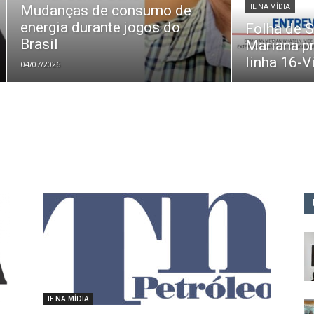
Mudanças de consumo de
IE NA MÍDIA
energia durante jogos do
Folha de S
Brasil
Mariana p
linha 16-V
04/07/2026
IE NA MÍDIA