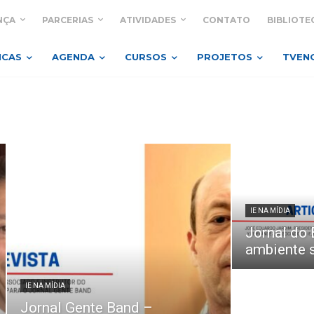
NÇA
PARCERIAS
ATIVIDADES
CONTATO
BIBLIOTE
ICAS
AGENDA
CURSOS
PROJETOS
TVEN
IE NA MÍDIA
Jornal do 
ambiente 
IE NA MÍDIA
Jornal Gente Band –