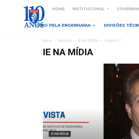
HOME
INSTITUCIONAL
GOVERNA
GIRO PELA ENGENHARIA
DIVISÕES TÉCN
Início
Notícias
IE NA MÍDIA
Página 27
IE NA MÍDIA
IE NA MÍDIA