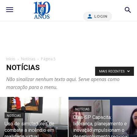
LOGIN
Início
Notícias
Página 5
NOTÍCIAS
MAIS RECENTES
Não sinalizar nenhum texto aqui. Serve apenas como
marcação para o menu.
NOTÍCIAS
NOTÍCIAS
Crea-SP Capacita:
Uso de simuladores de
liderança, planejamento e
combate a incêndio em
inovação impulsionam o
realidade virtual
desenvolvimento regional