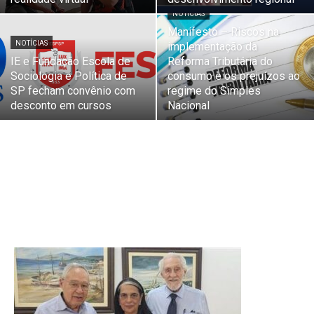
NOTÍCIAS
Manifesto – Riscos na
NOTÍCIAS
implementação da
IE e Fundação Escola de
Reforma Tributária do
Sociologia e Política de
consumo e os prejuízos ao
SP fecham convênio com
regime do Simples
desconto em cursos
Nacional