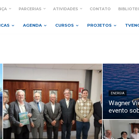
NÇA
PARCERIAS
ATIVIDADES
CONTATO
BIBLIOTE
ICAS
AGENDA
CURSOS
PROJETOS
TVEN
ENERGIA
Wagner Vic
evento so