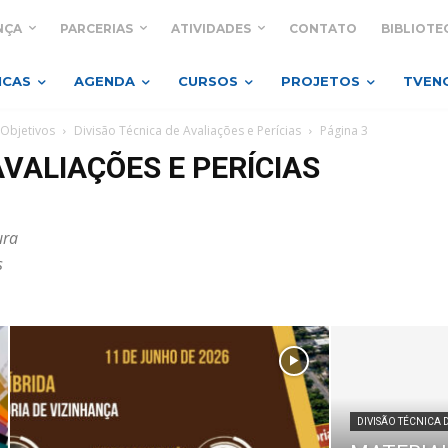
NÇA
PARCERIAS
ATIVIDADES
CONTATO
BIBLIOTE
ICAS
AGENDA
CURSOS
PROJETOS
TVEN
Objetivos
Divisão Técnica de Avaliações e Perícias
Página 3
AVALIAÇÕES E PERÍCIAS
ura
s
DIVISÃO TÉCNICA 