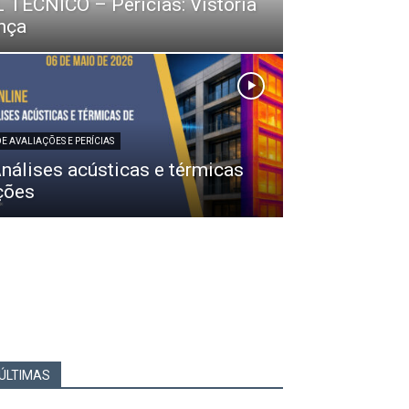
TÉCNICO – Perícias: Vistoria
nça
DE AVALIAÇÕES E PERÍCIAS
Análises acústicas e térmicas
ções
ÚLTIMAS