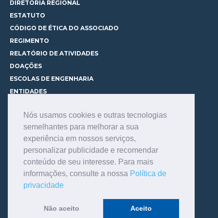
DIRETORIA REGIONAL
ESTATUTO
CÓDIGO DE ÉTICA DO ASSOCIADO
REGIMENTO
RELATÓRIO DE ATIVIDADES
DOAÇÕES
ESCOLAS DE ENGENHARIA
ENTIDADES
ESPAÇOS PARA LOCAÇÃO
Nós usamos cookies e outras tecnologias
CURSOS
semelhantes para melhorar a sua
CONHEÇA OS CURSOS
experiência em nossos serviços,
CENTRAL DE MENTORIA
personalizar publicidade e recomendar
CONTATO
conteúdo de seu interesse. Para mais
BIBLIOTECA
informações, consulte a nossa
Política de
SERVIÇOS
privacidade
CONSULTE O ACERVO
INFORMAÇÕES GERAIS
Não aceito
Aceito
LINKS DE INTERESSE