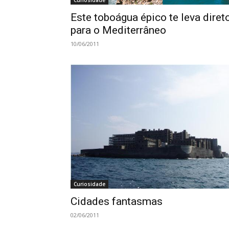
Este toboágua épico te leva diret
para o Mediterrâneo
10/06/2011
Curiosidade
Cidades fantasmas
02/06/2011