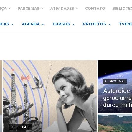
NÇA
PARCERIAS
ATIVIDADES
CONTATO
BIBLIOTE
ICAS
AGENDA
CURSOS
PROJETOS
TVEN
CURIOSIDADE
Asteroide 
gerou uma
durou mil
CURIOSIDADE