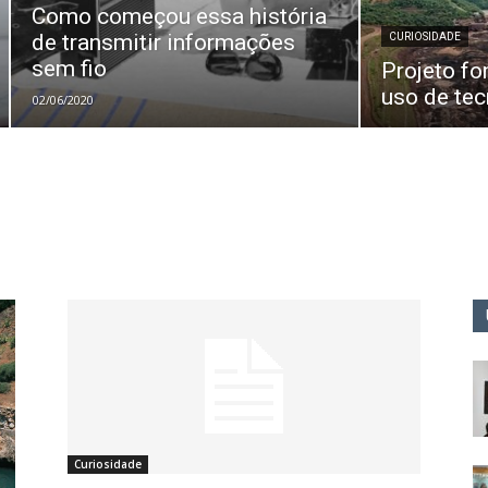
Como começou essa história
de transmitir informações
CURIOSIDADE
sem fio
Projeto f
uso de te
02/06/2020
Curiosidade