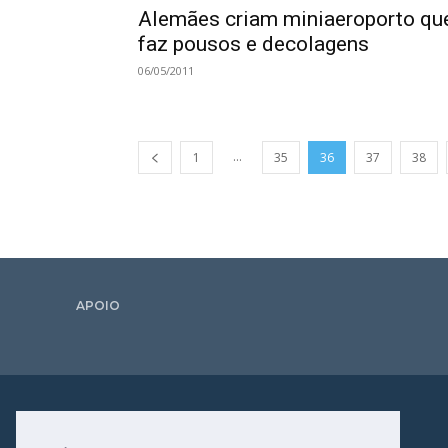
Alemães criam miniaeroporto qu
faz pousos e decolagens
06/05/2011
...
1
35
36
37
38
APOIO