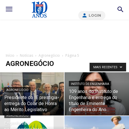
LOGIN
Início
Notícias
Agronegócio
Página 5
AGRONEGÓCIO
MAIS RECENTES
INSTITUTO DE ENGENHARIA
AGRONEGÓCIO
109 anos do Instituto de
Presidente do IE prestigia
Engenharia e entrega do
entrega do Colar de Honra
título de Eminente
ao Mérito Legislativo
Engenheira do Ano...
AGRONEGÓCIO
Engenheira e