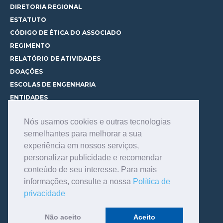
DIRETORIA REGIONAL
ESTATUTO
CÓDIGO DE ÉTICA DO ASSOCIADO
REGIMENTO
RELATÓRIO DE ATIVIDADES
DOAÇÕES
ESCOLAS DE ENGENHARIA
ENTIDADES
ESPAÇOS PARA LOCAÇÃO
Nós usamos cookies e outras tecnologias
CURSOS
semelhantes para melhorar a sua
CONHEÇA OS CURSOS
experiência em nossos serviços,
CENTRAL DE MENTORIA
personalizar publicidade e recomendar
CONTATO
conteúdo de seu interesse. Para mais
BIBLIOTECA
informações, consulte a nossa
Política de
SERVIÇOS
privacidade
CONSULTE O ACERVO
INFORMAÇÕES GERAIS
Não aceito
Aceito