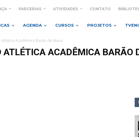
NÇA
PARCERIAS
ATIVIDADES
CONTATO
BIBLIOTE
ICAS
AGENDA
CURSOS
PROJETOS
TVEN
 Atlética Acadêmica Barão de Mauá
 ATLÉTICA ACADÊMICA BARÃO 