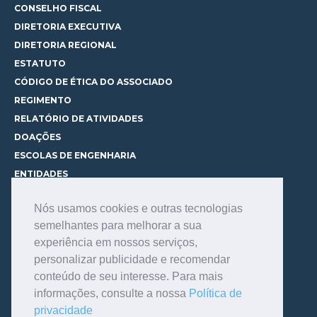
CONSELHO FISCAL
DIRETORIA EXECUTIVA
DIRETORIA REGIONAL
ESTATUTO
CÓDIGO DE ÉTICA DO ASSOCIADO
REGIMENTO
RELATÓRIO DE ATIVIDADES
DOAÇÕES
ESCOLAS DE ENGENHARIA
ENTIDADES
ESPAÇOS PARA LOCAÇÃO
Nós usamos cookies e outras tecnologias
CURSOS
semelhantes para melhorar a sua
CONHEÇA OS CURSOS
experiência em nossos serviços,
CENTRAL DE MENTORIA
personalizar publicidade e recomendar
CONTATO
conteúdo de seu interesse. Para mais
BIBLIOTECA
informações, consulte a nossa
Política de
SERVIÇOS
privacidade