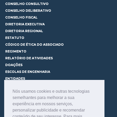
CONSELHO CONSULTIVO
CONSELHO DELIBERATIVO
CONSELHO FISCAL
DIRETORIA EXECUTIVA
DIRETORIA REGIONAL
ESTATUTO
CÓDIGO DE ÉTICA DO ASSOCIADO
REGIMENTO
RELATÓRIO DE ATIVIDADES
DOAÇÕES
ESCOLAS DE ENGENHARIA
ENTIDADES
ESPAÇOS PARA LOCAÇÃO
Nós usamos cookies e outras tecnologias
CURSOS
semelhantes para melhorar a sua
CONHEÇA OS CURSOS
experiência em nossos serviços,
CENTRAL DE MENTORIA
personalizar publicidade e recomendar
CONTATO
conteúdo de seu interesse. Para mais