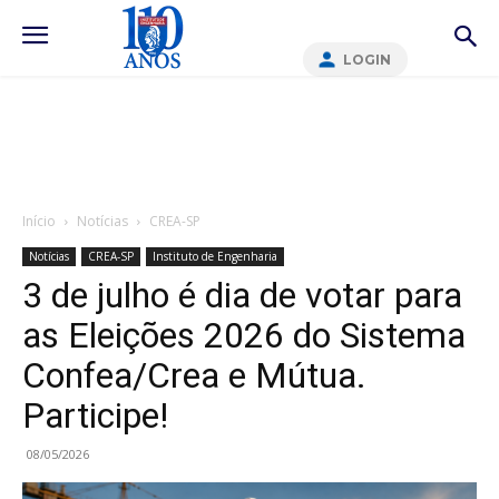
LOGIN
Início
Notícias
CREA-SP
Notícias
CREA-SP
Instituto de Engenharia
3 de julho é dia de votar para
as Eleições 2026 do Sistema
Confea/Crea e Mútua.
Participe!
08/05/2026