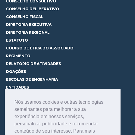
CONSELHO CONSULTIVO
CONSELHO DELIBERATIVO
CONSELHO FISCAL
DIRETORIA EXECUTIVA
DIRETORIA REGIONAL
ESTATUTO
CÓDIGO DE ÉTICA DO ASSOCIADO
REGIMENTO
RELATÓRIO DE ATIVIDADES
DOAÇÕES
ESCOLAS DE ENGENHARIA
ENTIDADES
ESPAÇOS PARA LOCAÇÃO
Nós usamos cookies e outras tecnologias
CURSOS
semelhantes para melhorar a sua
CONHEÇA OS CURSOS
experiência em nossos serviços,
CENTRAL DE MENTORIA
personalizar publicidade e recomendar
CONTATO
conteúdo de seu interesse. Para mais
BIBLIOTECA