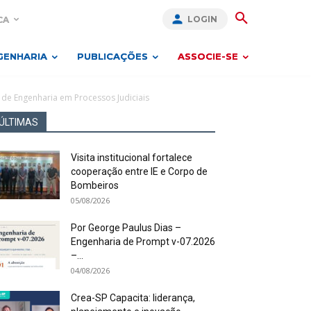
LOGIN
CA
GENHARIA
PUBLICAÇÕES
ASSOCIE-SE
de Engenharia em Processos Judiciais
ÚLTIMAS
Visita institucional fortalece
cooperação entre IE e Corpo de
Bombeiros
05/08/2026
Por George Paulus Dias –
Engenharia de Prompt v-07.2026
–...
04/08/2026
Crea-SP Capacita: liderança,