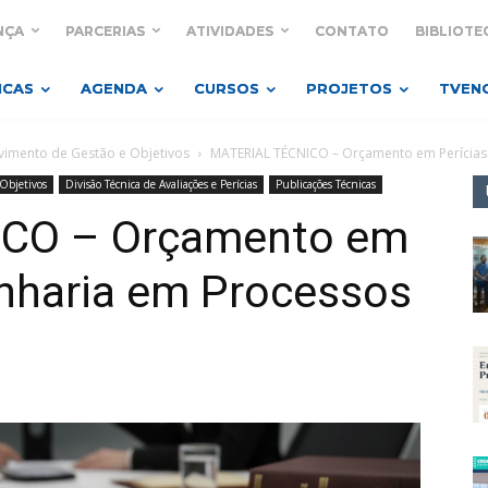
NÇA
PARCERIAS
ATIVIDADES
CONTATO
BIBLIOTE
ICAS
AGENDA
CURSOS
PROJETOS
TVEN
imento de Gestão e Objetivos
MATERIAL TÉCNICO – Orçamento em Perícias 
Objetivos
Divisão Técnica de Avaliações e Perícias
Publicações Técnicas
CO – Orçamento em
enharia em Processos