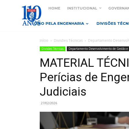
HOME
INSTITUCIONAL
GOVERNA
GIRO PELA ENGENHARIA
DIVISÕES TÉCN
Início
Divisões Técnicas
Departamento Desenvolv
Divisões Técnicas
Departamento Desenvolvimento de Gestão e 
MATERIAL TÉCNI
Perícias de Eng
Judiciais
27/02/2026