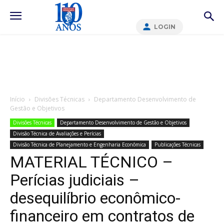
LOGIN
Início
Divisões Técnicas
Departamento Desenvolvimento de
Gestão e Objetivos
Divisões Técnicas
Departamento Desenvolvimento de Gestão e Objetivos
Divisão Técnica de Avaliações e Perícias
Divisão Técnica de Planejamento e Engenharia Econômica
Publicações Técnicas
MATERIAL TÉCNICO –
Perícias judiciais –
desequilíbrio econômico-
financeiro em contratos de