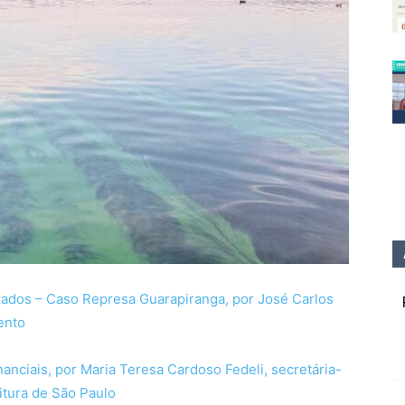
zados – Caso Represa Guarapiranga, por José Carlos
ento
nciais, por Maria Teresa Cardoso Fedeli, secretária-
itura de São Paulo