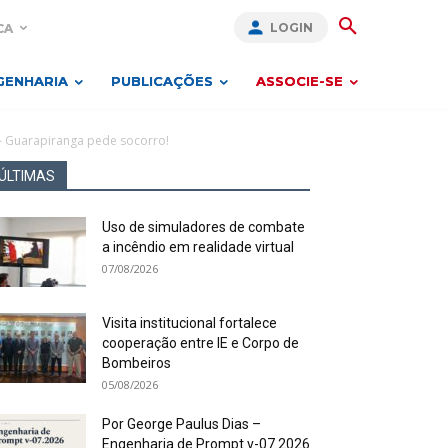
LOGIN
CA
GENHARIA
PUBLICAÇÕES
ASSOCIE-SE
 Guarapiranga pede socorro!
ÚLTIMAS
Uso de simuladores de combate
a incêndio em realidade virtual
07/08/2026
Visita institucional fortalece
cooperação entre IE e Corpo de
Bombeiros
05/08/2026
Por George Paulus Dias –
Engenharia de Prompt v-07.2026