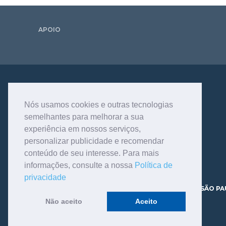
APOIO
Nós usamos cookies e outras tecnologias
semelhantes para melhorar a sua
experiência em nossos serviços,
personalizar publicidade e recomendar
conteúdo de seu interesse. Para mais
informações, consulte a nossa
Política de
privacidade
AV. DR. DANTE PAZZANESE, 120 - VILA MARIANA - SÃO PA
CEP 04012-180 TELEFONE - 11.3466.9200
Não aceito
Aceito