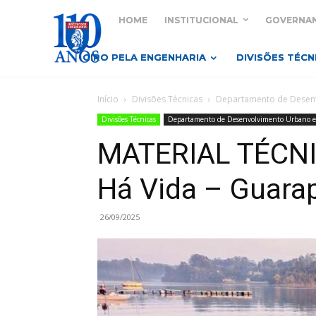
HOME
INSTITUCIONAL
GOVERNA
GIRO PELA ENGENHARIA
DIVISÕES TÉCN
Início
Divisões Técnicas
Departamento de Desenv
Divisões Técnicas
Departamento de Desenvolvimento Urbano e
MATERIAL TÉCNI
Há Vida – Guarap
26/09/2025