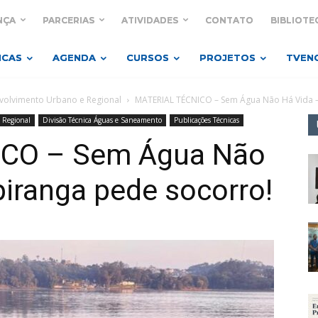
NÇA
PARCERIAS
ATIVIDADES
CONTATO
BIBLIOTE
ICAS
AGENDA
CURSOS
PROJETOS
TVEN
olvimento Urbano e Regional
MATERIAL TÉCNICO – Sem Água Não Há Vida –
 Regional
Divisão Técnica Águas e Saneamento
Publicações Técnicas
CO – Sem Água Não
iranga pede socorro!