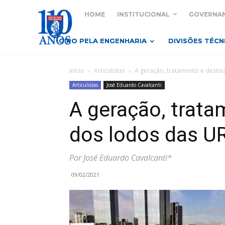
HOME
INSTITUCIONAL
GOVERNA
GIRO PELA ENGENHARIA
DIVISÕES TÉCN
Início
Articulistas
A geração, tratamento e desti
Articulistas
José Eduardo Cavalcanti
A geração, trata
dos lodos das U
Por José Eduardo Cavalcanti*
09/02/2021