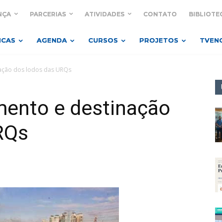
NÇA
PARCERIAS
ATIVIDADES
CONTATO
BIBLIOTE
ICAS
AGENDA
CURSOS
PROJETOS
TVEN
nação dos lodos das URQs
mento e destinação
RQs