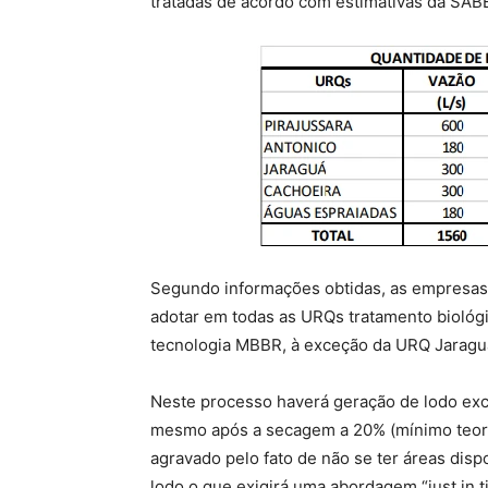
tratadas de acordo com estimativas da SAB
Segundo informações obtidas, as empresa
adotar em todas as URQs tratamento biológi
tecnologia MBBR, à exceção da URQ Jaragu
Neste processo haverá geração de lodo ex
mesmo após a secagem a 20% (mínimo teor de
agravado pelo fato de não se ter áreas dis
lodo o que exigirá uma abordagem “just in 