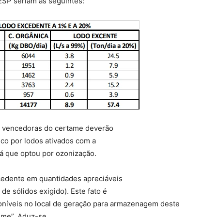
ESP seriam as seguintes:
s vencedoras do certame deverão
co por lodos ativados com a
á que optou por ozonização.
cedente em quantidades apreciáveis
 sólidos exigido). Este fato é
poníveis no local de geração para armazenagem deste
time”. Aduz-se