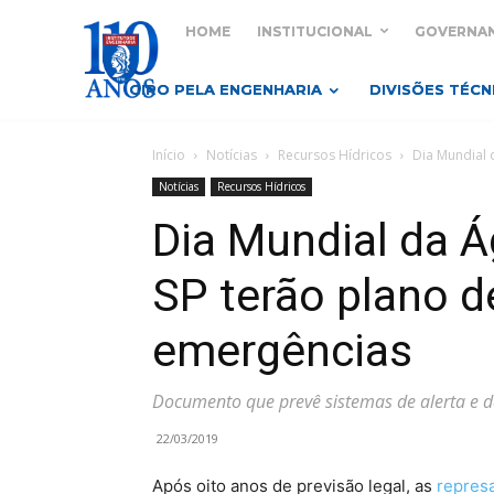
HOME
INSTITUCIONAL
GOVERNA
GIRO PELA ENGENHARIA
DIVISÕES TÉCN
Início
Notícias
Recursos Hídricos
Dia Mundial 
Notícias
Recursos Hídricos
Dia Mundial da 
SP terão plano d
emergências
Documento que prevê sistemas de alerta e d
22/03/2019
Após oito anos de previsão legal, as
repres