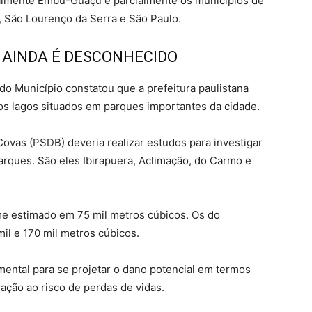
almente Embu-Guaçu e parcialmente os municípios de
a, São Lourenço da Serra e São Paulo.
 AINDA É DESCONHECIDO
 do Município constatou que a prefeitura paulistana
s lagos situados em parques importantes da cidade.
Covas (PSDB) deveria realizar estudos para investigar
arques. São eles Ibirapuera, Aclimação, do Carmo e
e estimado em 75 mil metros cúbicos. Os do
il e 170 mil metros cúbicos.
mental para se projetar o dano potencial em termos
lação ao risco de perdas de vidas.