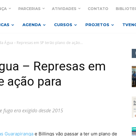
NÇA
PARCERIAS
ATIVIDADES
CONTATO
BIBLIOTE
ICAS
AGENDA
CURSOS
PROJETOS
TVEN
da Água – Represas em SP terão plano de ação...
Água – Represas em
e ação para
e fuga era exigido desde 2015
as Guarapiranga
e Billings vão passar a ter um plano de