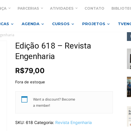
NÇA
PARCERIAS
ATIVIDADES
CONTATO
BIBLIOTE
ICAS
AGENDA
CURSOS
PROJETOS
TVEN
ngenharia
Edição 618 – Revista
Engenharia
R$
79,00
Fora de estoque
Want a discount? Become
a member!
SKU:
618
Categoria:
Revista Engenharia