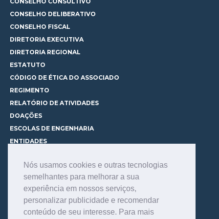
CONSELHO CONSULTIVO
CONSELHO DELIBERATIVO
CONSELHO FISCAL
DIRETORIA EXECUTIVA
DIRETORIA REGIONAL
ESTATUTO
CÓDIGO DE ÉTICA DO ASSOCIADO
REGIMENTO
RELATÓRIO DE ATIVIDADES
DOAÇÕES
ESCOLAS DE ENGENHARIA
ENTIDADES
ESPAÇOS PARA LOCAÇÃO
Nós usamos cookies e outras tecnologias
CURSOS
semelhantes para melhorar a sua
CONHEÇA OS CURSOS
experiência em nossos serviços,
CENTRAL DE MENTORIA
personalizar publicidade e recomendar
CONTATO
conteúdo de seu interesse. Para mais
BIBLIOTECA