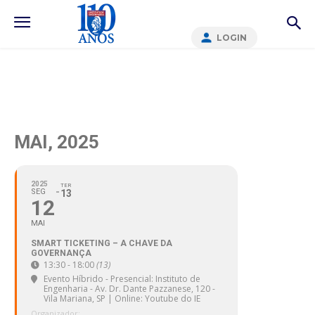
LOGIN
MAI, 2025
2025
TER
SEG
13
12
MAI
SMART TICKETING – A CHAVE DA
GOVERNANÇA
13:30 - 18:00
(13)
Evento Híbrido - Presencial: Instituto de
Engenharia - Av. Dr. Dante Pazzanese, 120 -
Vila Mariana, SP | Online: Youtube do IE
Organizador: