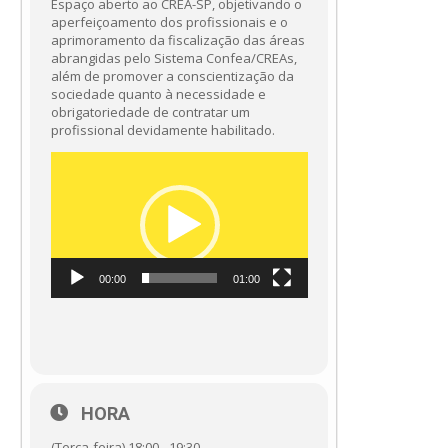
Espaço aberto ao CREA-SP, objetivando o
aperfeiçoamento dos profissionais e o
aprimoramento da fiscalização das áreas
abrangidas pelo Sistema Confea/CREAs,
além de promover a conscientização da
sociedade quanto à necessidade e
obrigatoriedade de contratar um
profissional devidamente habilitado.
Tocador
de
vídeo
00:00
01:00
HORA
(Terça-feira) 18:00 - 19:30