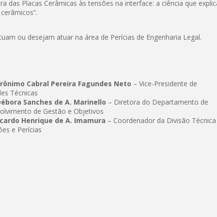
a das Placas Cerâmicas às tensões na interface: a ciência que explic
 cerâmicos”.
tuam ou desejam atuar na área de Perícias de Engenharia Legal.
erônimo Cabral Pereira Fagundes Neto
– Vice-Presidente de
des Técnicas
Débora Sanches de A. Marinello
– Diretora do Departamento de
olvimento de Gestão e Objetivos
icardo Henrique de A. Imamura
– Coordenador da Divisão Técnica
ões e Perícias