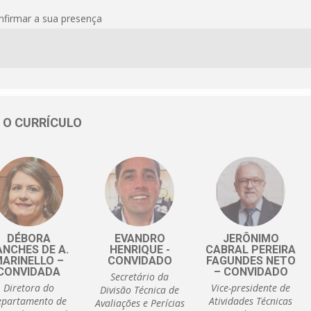
nfirmar a sua presença
A O CURRÍCULO
DÉBORA
EVANDRO
JERÔNIMO
ANCHES DE A.
HENRIQUE -
CABRAL PEREIRA
ARINELLO –
CONVIDADO
FAGUNDES NETO
CONVIDADA
– CONVIDADO
Secretário da
Diretora do
Vice-presidente de
Divisão Técnica de
epartamento de
Atividades Técnicas
Avaliações e Perícias