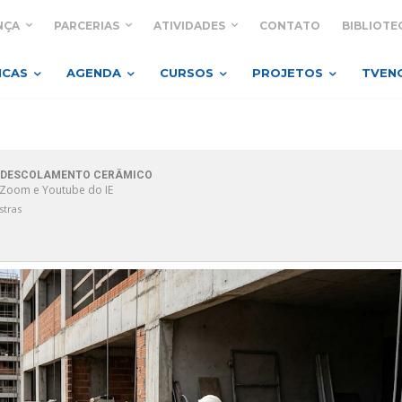
NÇA
PARCERIAS
ATIVIDADES
CONTATO
BIBLIOTE
ICAS
AGENDA
CURSOS
PROJETOS
TVEN
DO DESCOLAMENTO CERÂMICO
: Zoom e Youtube do IE
stras