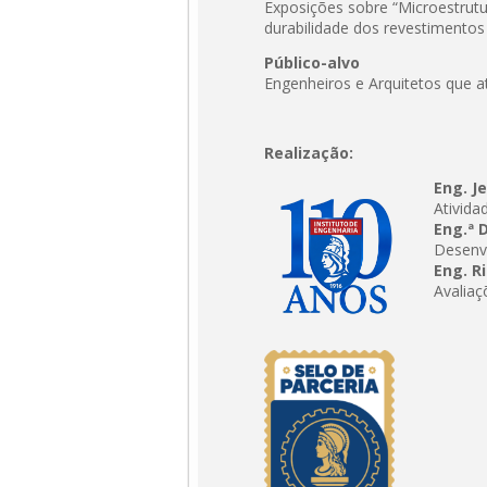
Exposições sobre “Microestrutur
durabilidade dos revestimentos
Público-alvo
Engenheiros e Arquitetos que a
Realização:
Eng. J
Ativida
Eng.ª 
Desenv
Eng. R
Avaliaç