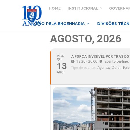
HOME
INSTITUCIONAL
GOVERNA
GIRO PELA ENGENHARIA
DIVISÕES TÉCN
AGOSTO, 2026
2026
A FORÇA INVISÍVEL POR TRÁS 
QUI
18:30 - 20:00
Evento on-line
13
Tipo de evento:
Agenda,
Geral,
Pale
AGO