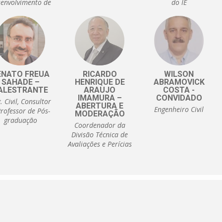
envolvimento de
do IE
stão e Objetivos
do IE
ENATO FREUA
RICARDO
WILSON
SAHADE –
HENRIQUE DE
ABRAMOVICK
ALESTRANTE
ARAUJO
COSTA -
IMAMURA –
CONVIDADO
. Civil, Consultor
ABERTURA E
Engenheiro Civil
Professor de Pós-
MODERAÇÃO
graduação
Coordenador da
Divisão Técnica de
Avaliações e Perícias
do IE