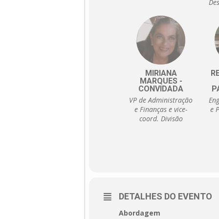
Des
Ge
MIRIANA
R
MARQUES -
CONVIDADA
P
VP de Administração
Eng
e Finanças e vice-
e 
coord. Divisão
Técnica de
Avaliações e Perícias
do Instituto de
Engenharia
DETALHES DO EVENTO
Abordagem