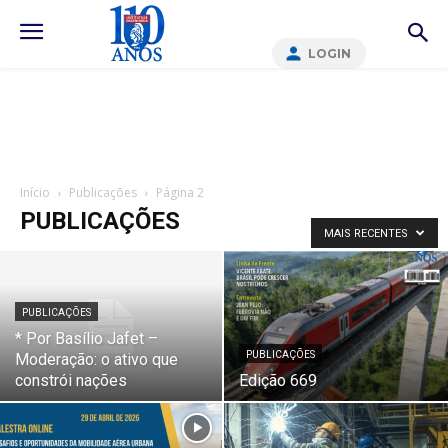
LOGIN
Início
Publicações
Página 2
PUBLICAÇÕES
MAIS RECENTES
PUBLICAÇÕES
* Por Basílio Jafet –
PUBLICAÇÕES
Moderação: o ativo que
constrói nações
Edição 669