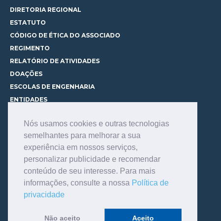
DIRETORIA REGIONAL
ESTATUTO
CÓDIGO DE ÉTICA DO ASSOCIADO
REGIMENTO
RELATÓRIO DE ATIVIDADES
DOAÇÕES
ESCOLAS DE ENGENHARIA
ENTIDADES
ESPAÇOS PARA LOCAÇÃO
Nós usamos cookies e outras tecnologias
CURSOS
semelhantes para melhorar a sua
CONHEÇA OS CURSOS
experiência em nossos serviços,
CENTRAL DE MENTORIA
personalizar publicidade e recomendar
CONTATO
conteúdo de seu interesse. Para mais
BIBLIOTECA
informações, consulte a nossa
Política de
SERVIÇOS
privacidade
CONSULTE O ACERVO
INFORMAÇÕES GERAIS
Não aceito
Aceito