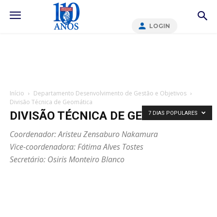
LOGIN
Início
Departamento Desenvolvimento de Gestão e Objetivos
Divisão Técnica de Geomática
DIVISÃO TÉCNICA DE GEOMÁTICA
7 DIAS POPULARES
Coordenador: Aristeu Zensaburo Nakamura
Vice-coordenadora: Fátima Alves Tostes
Secretário: Osiris Monteiro Blanco