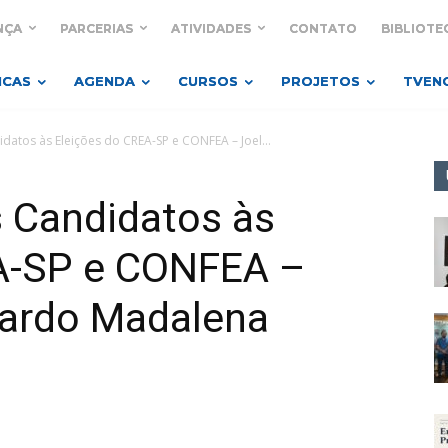
NÇA
PARCERIAS
ATIVIDADES
CONTATO
BIBLIOTE
ICAS
AGENDA
CURSOS
PROJETOS
TVEN
datos às Eleições do CREA-SP e CONFEA – Joel...
 Candidatos às
A-SP e CONFEA –
cardo Madalena