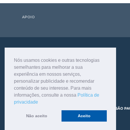
APOIO
Nós usamos cookies e outras tecnologias
semelhantes para melhorar a sua
experiência em nossos serviços,
personalizar publicidade e recomendar
conteúdo de seu interesse. Para mais
informações, consulte a nossa
Política de
privacidade
AV. DR. DANTE PAZZANESE, 120 - VILA MARIANA - SÃO PA
CEP 04012-180 TELEFONE - 11.3466.9200
Não aceito
Aceito