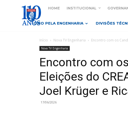
HOME
INSTITUCIONAL
GOVERNA
GIRO PELA ENGENHARIA
DIVISÕES TÉCN
Início
Nova TV Engenharia
Encontro com os Candi
Nova TV Engenharia
Encontro com os
Eleições do CRE
Joel Krüger e Ri
17/06/2026