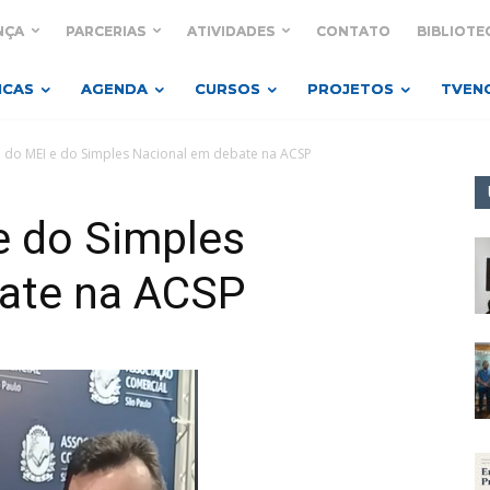
NÇA
PARCERIAS
ATIVIDADES
CONTATO
BIBLIOTE
ICAS
AGENDA
CURSOS
PROJETOS
TVEN
o do MEI e do Simples Nacional em debate na ACSP
e do Simples
ate na ACSP