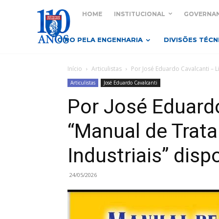
HOME
INSTITUCIONAL
GOVERNA
GIRO PELA ENGENHARIA
DIVISÕES TÉCN
Início
Articulistas
Por José Eduardo Cavalcanti – Li
Articulistas
José Eduardo Cavalcanti
Por José Eduardo
“Manual de Trat
Industriais” dispo
24/05/2026