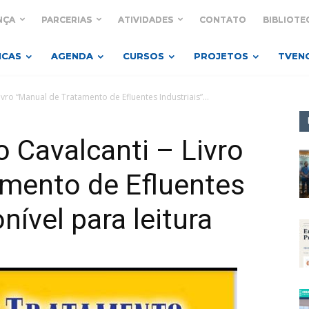
NÇA
PARCERIAS
ATIVIDADES
CONTATO
BIBLIOTE
ICAS
AGENDA
CURSOS
PROJETOS
TVEN
vro “Manual de Tratamento de Efluentes Industriais”...
 Cavalcanti – Livro
amento de Efluentes
nível para leitura