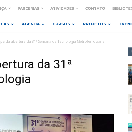
NÇA
PARCERIAS
ATIVIDADES
CONTATO
BIBLIOTE
ICAS
AGENDA
CURSOS
PROJETOS
TVEN
cipa da abertura da 31ª Semana de Tecnologia Metroferroviária
bertura da 31ª
ologia