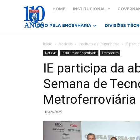
HOME
INSTITUCIONAL
GOVERNA
GIRO PELA ENGENHARIA
DIVISÕES TÉCN
Início
Notícias
Instituto de Engenharia
IE parti
Notícias
Instituto de Engenharia
Transportes
IE participa da a
Semana de Tecn
Metroferroviária
16/09/2025