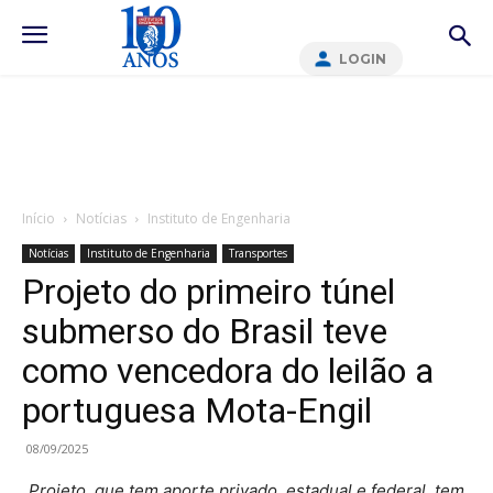
LOGIN
Início
Notícias
Instituto de Engenharia
Notícias
Instituto de Engenharia
Transportes
Projeto do primeiro túnel
submerso do Brasil teve
como vencedora do leilão a
portuguesa Mota-Engil
08/09/2025
Projeto, que tem aporte privado, estadual e federal, tem