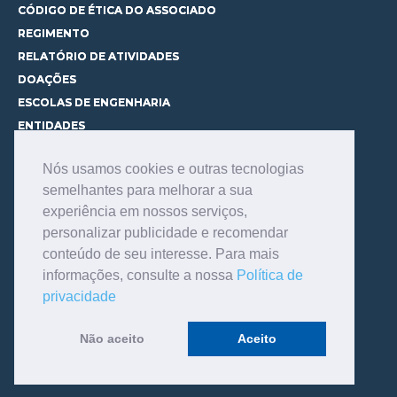
CÓDIGO DE ÉTICA DO ASSOCIADO
REGIMENTO
RELATÓRIO DE ATIVIDADES
DOAÇÕES
ESCOLAS DE ENGENHARIA
ENTIDADES
ESPAÇOS PARA LOCAÇÃO
Nós usamos cookies e outras tecnologias
CURSOS
semelhantes para melhorar a sua
CONHEÇA OS CURSOS
experiência em nossos serviços,
CENTRAL DE MENTORIA
personalizar publicidade e recomendar
CONTATO
conteúdo de seu interesse. Para mais
BIBLIOTECA
informações, consulte a nossa
Política de
SERVIÇOS
privacidade
CONSULTE O ACERVO
INFORMAÇÕES GERAIS
Não aceito
Aceito
LINKS DE INTERESSE
FALE COM O BIBLIOTECÁRIO