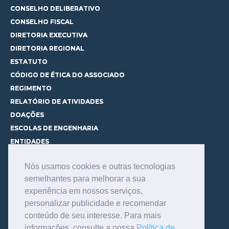
CONSELHO DELIBERATIVO
CONSELHO FISCAL
DIRETORIA EXECUTIVA
DIRETORIA REGIONAL
ESTATUTO
CÓDIGO DE ÉTICA DO ASSOCIADO
REGIMENTO
RELATÓRIO DE ATIVIDADES
DOAÇÕES
ESCOLAS DE ENGENHARIA
ENTIDADES
ESPAÇOS PARA LOCAÇÃO
Nós usamos cookies e outras tecnologias
CURSOS
semelhantes para melhorar a sua
CONHEÇA OS CURSOS
experiência em nossos serviços,
CENTRAL DE MENTORIA
personalizar publicidade e recomendar
CONTATO
conteúdo de seu interesse. Para mais
BIBLIOTECA
informações, consulte a nossa
Política de