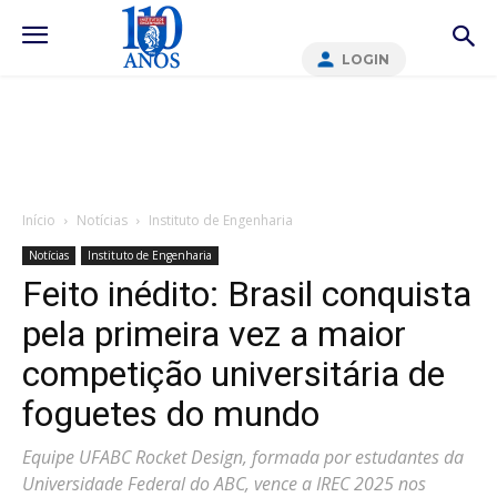
LOGIN
Início
Notícias
Instituto de Engenharia
Notícias
Instituto de Engenharia
Feito inédito: Brasil conquista
pela primeira vez a maior
competição universitária de
foguetes do mundo
Equipe UFABC Rocket Design, formada por estudantes da
Universidade Federal do ABC, vence a IREC 2025 nos