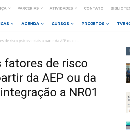
NÇA
PARCERIAS
ATIVIDADES
CONTATO
BIBLIOTE
ICAS
AGENDA
CURSOS
PROJETOS
TVEN
es de risco psicossociais a partir da AEP ou da...
 fatores de risco
partir da AEP ou da
 integração a NR01