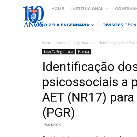
HOME
INSTITUCIONAL
GOVERNA
GIRO PELA ENGENHARIA
DIVISÕES TÉCN
Início
Nova TV Engenharia
Identificação dos fator
Nova TV Engenharia
Palestra
Identificação dos
psicossociais a 
AET (NR17) para
(PGR)
29/04/2025