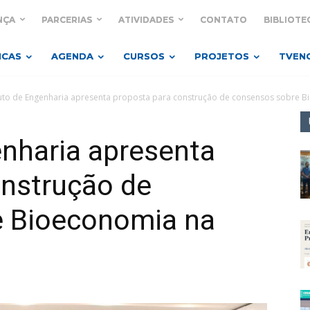
NÇA
PARCERIAS
ATIVIDADES
CONTATO
BIBLIOTE
ICAS
AGENDA
CURSOS
PROJETOS
TVEN
tuto de Engenharia apresenta proposta para construção de consensos sobre B
enharia apresenta
onstrução de
e Bioeconomia na