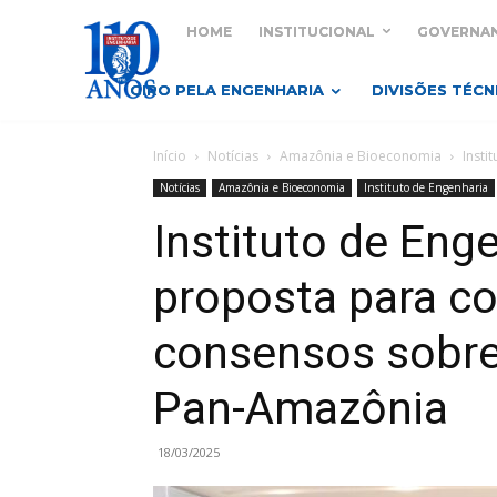
HOME
INSTITUCIONAL
GOVERNA
GIRO PELA ENGENHARIA
DIVISÕES TÉCN
Início
Notícias
Amazônia e Bioeconomia
Insti
Notícias
Amazônia e Bioeconomia
Instituto de Engenharia
Instituto de Eng
proposta para c
consensos sobr
Pan-Amazônia
18/03/2025