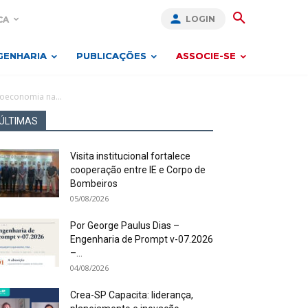
LOGIN
CA
GENHARIA
PUBLICAÇÕES
ASSOCIE-SE
ioeconomia na...
ÚLTIMAS
Visita institucional fortalece
cooperação entre IE e Corpo de
Bombeiros
05/08/2026
Por George Paulus Dias –
Engenharia de Prompt v-07.2026
–...
04/08/2026
Crea-SP Capacita: liderança,