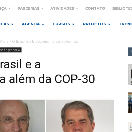
NÇA
PARCERIAS
ATIVIDADES
CONTATO
BIBLIOTE
ICAS
AGENDA
CURSOS
PROJETOS
TVEN
 Mídia – O Brasil e a bioeconomia para além da...
 de Engenharia
rasil e a
a além da COP-30