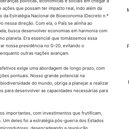
deranças políticas, econômicas e sociais em chegar à
 ações que possam ter impacto real, indo além da
ão da Estratégia Nacional de Bioeconomia (Decreto n.º
vo nessa direção. Com ela, o País se alinha ao
cada, busca desenvolver economias em harmonia com
 no planeta. Era essencial que tomássemos essa
rar nossa presidência no G-20, evitando o
enquanto outras nações avançam.
 efetivos exige uma abordagem de longo prazo, com
 ações pontuais. Nosso grande potencial na
iodiversidade do mundo, obriga a planejar e realizar
os para desenvolver as capacidades necessárias para
os importantes, com investimentos que frutificam,
. Um deles foi a estratégia pós-guerra dos Estados
semicondutores, desencadeando a revolução