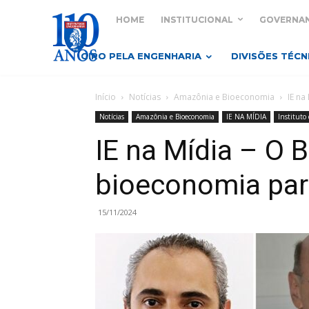
HOME
INSTITUCIONAL
GOVERNA
GIRO PELA ENGENHARIA
DIVISÕES TÉCN
Início
Notícias
Amazônia e Bioeconomia
IE na
Notícias
Amazônia e Bioeconomia
IE NA MÍDIA
Instituto
IE na Mídia – O B
bioeconomia par
15/11/2024