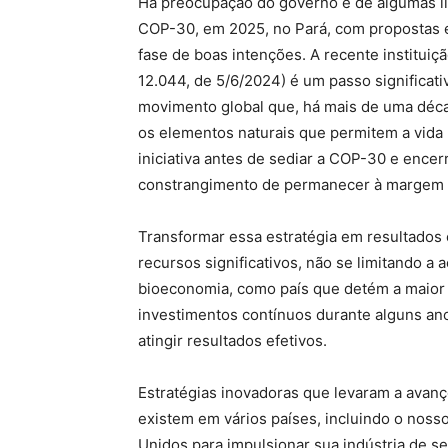
Há preocupação do governo e de algumas li
COP-30, em 2025, no Pará, com propostas e
fase de boas intenções. A recente instituiç
12.044, de 5/6/2024) é um passo significati
movimento global que, há mais de uma dé
os elementos naturais que permitem a vida
iniciativa antes de sediar a COP-30 e encer
constrangimento de permanecer à margem 
Transformar essa estratégia em resultados
recursos significativos, não se limitando a
bioeconomia, como país que detém a maior b
investimentos contínuos durante alguns an
atingir resultados efetivos.
Estratégias inovadoras que levaram a avanç
existem em vários países, incluindo o nosso
Unidos para impulsionar sua indústria de 