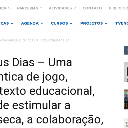
NÇA
PARCERIAS
ATIVIDADES
CONTATO
BIBLIOTE
ICAS
AGENDA
CURSOS
PROJETOS
TVEN
xperiência autêntica de jogo, adaptada ao...
us Dias – Uma
tica de jogo,
texto educacional,
de estimular a
seca, a colaboração,