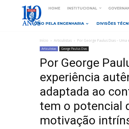
HOME
INSTITUCIONAL
GOVERNA
GIRO PELA ENGENHARIA
DIVISÕES TÉCN
Início
Articulistas
Por George Paulus Dias – Uma e
Articulistas
George Paulus Dias
Por George Paul
experiência autên
adaptada ao con
tem o potencial 
motivação intrín