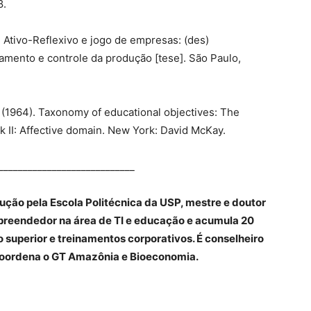
8.
m Ativo-Reflexivo e jogo de empresas: (des)
amento e controle da produção [tese]. São Paulo,
B. (1964). Taxonomy of educational objectives: The
ok II: Affective domain. New York: David McKay.
____________________________
ção pela Escola Politécnica da USP, mestre e doutor
preendedor na área de TI e educação e acumula 20
 superior e treinamentos corporativos. É conselheiro
coordena o GT Amazônia e Bioeconomia.