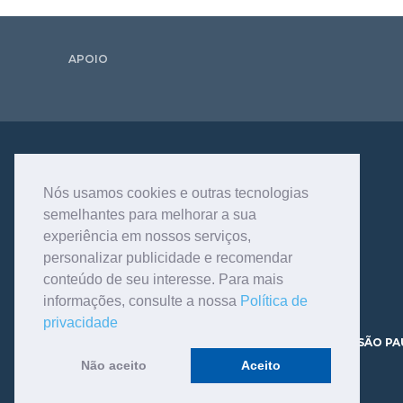
APOIO
Nós usamos cookies e outras tecnologias
semelhantes para melhorar a sua
experiência em nossos serviços,
personalizar publicidade e recomendar
conteúdo de seu interesse. Para mais
informações, consulte a nossa
Política de
privacidade
AV. DR. DANTE PAZZANESE, 120 - VILA MARIANA - SÃO PA
CEP 04012-180 TELEFONE - 11.3466.9200
Não aceito
Aceito