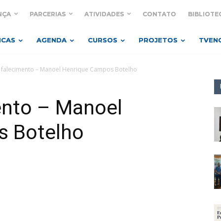
NÇA
PARCERIAS
ATIVIDADES
CONTATO
BIBLIOTE
ICAS
AGENDA
CURSOS
PROJETOS
TVEN
 falecimento – Manoel Henrique Campos Botelho
ento – Manoel
s Botelho